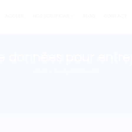
ACCUEIL
NOS SOLUTIONS
BLOG
CONTACT
 données pour entre
Accueil
Sauvegarde De Données
>