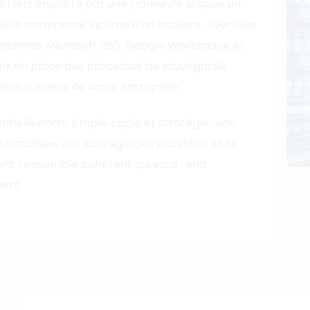
fichiers impacté par une
panne
de
disque
, un
ite
e‑commerce victime d’un incident. Avec des
osystèmes Microsoft 365, Google Workspace et
ns en place des processus de sauvegarde
t aux enjeux de votre entreprise.
entielle entre simple
copie
et stratégie : une
e formalisée, des sauvegardes planifiées et la
t l’ensemble cohérent qui vous rend
dent.