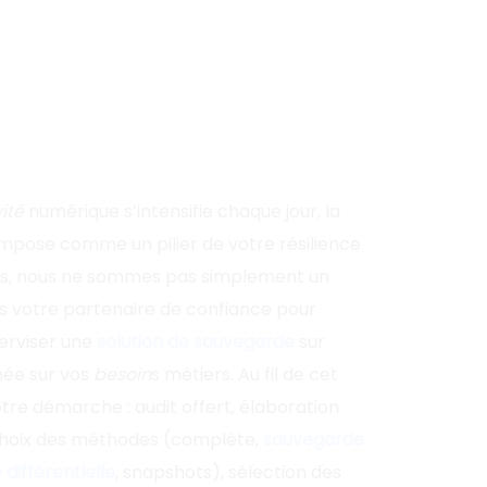
ité
numérique s’intensifie chaque jour, la
impose comme un pilier de votre résilience
ys, nous ne sommes pas simplement un
s votre partenaire de confiance pour
erviser une
solution de sauvegarde
sur
née sur vos
besoin
s métiers. Au fil de cet
tre démarche : audit offert, élaboration
choix des méthodes (complète,
sauvegarde
différentielle
, snapshots), sélection des