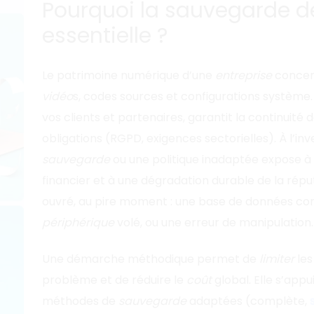
Pourquoi la sauvegarde de
essentielle ?
Le patrimoine numérique d’une
entreprise
concen
vidéo
s, codes sources et configurations système.
vos clients et partenaires, garantit la continuité
obligations (RGPD, exigences sectorielles). À l’in
sauvegarde
ou une politique inadaptée expose à 
financier et à une dégradation durable de la répu
ouvré, au pire moment : une base de données corr
périphérique
volé, ou une erreur de manipulation.
Une démarche méthodique permet de
limiter
les
problème et de réduire le
coût
global. Elle s’app
méthodes de
sauvegarde
adaptées (complète,