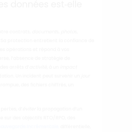
s données est‑elle
tre contrats,
document
s,
photo
s,
 Sa protection entretient la confiance de
 des opérations et répond à vos
verse, l’absence de stratégie de
des arrêts d’
activité
, à un
impact
tation. Un incident peut survenir un
jour
ompue, des fichiers chiffrés, un
 pertes, d’
éviter
la propagation d’un
uie sur des objectifs RTO/RPO, des
sauvegarde incrémentale
,
différentielle,