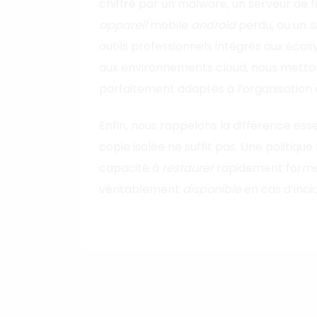
chiffré par un malware, un serveur de 
appareil
mobile
android
perdu, ou un
s
outils professionnels intégrés aux éc
aux environnements cloud, nous metto
parfaitement adaptés à l’organisation e
Enfin, nous rappelons la différence ess
copie isolée ne suffit pas. Une politiqu
capacité à
restaurer
rapidement formen
véritablement
disponible
en cas d’inci