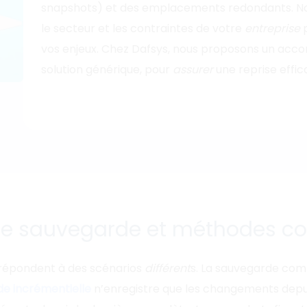
snapshots) et des emplacements redondants. Nous 
le secteur et les contraintes de votre
entreprise
p
vos enjeux. Chez Dafsys, nous proposons un a
solution générique, pour
assurer
une reprise effi
de sauvegarde et méthodes co
répondent à des scénarios
différent
s. La sauvegarde comp
e incrémentielle
n’enregistre que les changements depuis