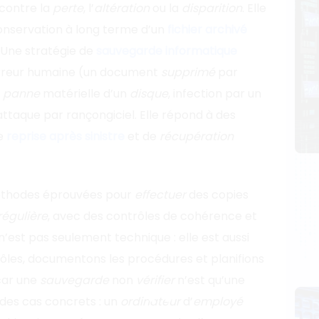
contre la
perte
, l’
altération
ou la
disparition
. Elle
 conservation à long terme d’un
fichier archivé
. Une stratégie de
sauvegarde informatique
 erreur humaine (un document
supprimé
par
,
panne
matérielle d’un
disque
, infection par un
 attaque par rançongiciel. Elle répond à des
e
reprise après sinistre
et de
récupération
éthodes éprouvées pour
effectuer
des copies
régulière
, avec des contrôles de cohérence et
n’est pas seulement technique : elle est aussi
 rôles, documentons les procédures et planifions
 car une
sauvegarde
non
vérifier
n’est qu’une
 des cas concrets : un
ordinateur
d’
employé